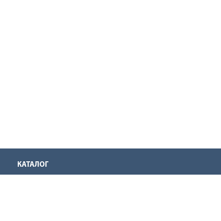
КАТАЛОГ
Аккумуляторная техника
Инструмент для нарезания резьбы
Оснастка для инструмента
Ручной инструмент