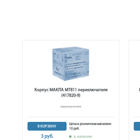
я
Корпус MAKITA MT811 переключателя
(417820-9)
переключателя
ине:
Цена в розничном магазине:
В КОРЗИНУ
10 руб.
3 руб.
в наличии