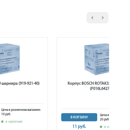
 шарнира (919-921-40)
Корпус BOSCH ROTAK32 выключат
(F016L64271)
Цена в розничном магазине:
10 руб.
Цена в розничном ма
В КОРЗИНУ
20 руб.
в наличии
11 руб.
в наличии