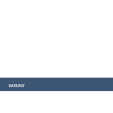
КАТАЛОГ
Аккумуляторная техника
Инструмент для нарезания резьбы
Оснастка для инструмента
Ручной инструмент