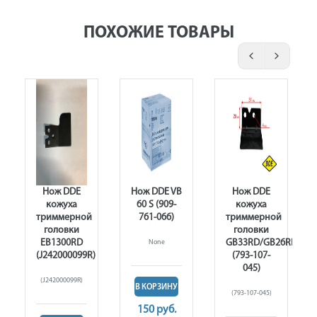
ПОХОЖИЕ ТОВАРЫ
Нож DDE
Нож DDE VB
Нож DDE
кожуха
60 S (909-
кожуха
триммерной
761-066)
триммерной
головки
головки
EB1300RD
GB33RD/GB26RD/GB
None
(J242000099R)
(793-107-
045)
(J242000099R)
В КОРЗИНУ
(793-107-045)
150 руб.