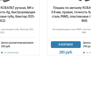
 КОБАЛЬТ ручная, М4 х
Плашка по металлу КОБАЛЬТ ручная,
ность 6g, быстрорежущая
0.8 мм, правая, точность 6g, быстрор
овая туба, блистер (925-
сталь Р6М5, пластиковая туба, блистер
952)
969)
пластиковая туба, блистер (925-
быстрорежущая сталь Р6М5, пластиковая туба, блист
952)
969)
Цена в розничном магазине:
Цена в розничном ма
В КОРЗИНУ
280 руб.
290 руб.
285 руб.
в наличии
в наличии