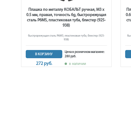
8 х
Плашка по металлу КОБАЛЬТ ручная, М3 х
Пл
ущая
0.5 мм, правая, точность 6g, быстрорежущая
0.
926-
сталь Р6М5, пластиковая туба, блистер (925-
ст
938)
926-
быстрорежущая сталь Р6М5, пластиковая туба, блистер (925-
бы
938)
не: 1
Цена в розничном магазине:
В КОРЗИНУ
280 руб.
272 руб.
в наличии