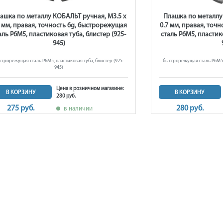
ашка по металлу КОБАЛЬТ ручная, М3.5 х
Плашка по металлу
6 мм, правая, точность 6g, быстрорежущая
0.7 мм, правая, точ
аль Р6М5, пластиковая туба, блистер (925-
сталь Р6М5, пластик
945)
строрежущая сталь Р6М5, пластиковая туба, блистер (925-
быстрорежущая сталь Р6М5, 
945)
Цена в розничном магазине:
В КОРЗИНУ
В КОРЗИНУ
280 руб.
275 руб.
280 руб.
в наличии