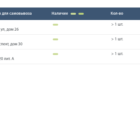
в для самовывоза
Наличие
Кол-во
> 1 шт.
ул, дом 26
> 1 шт.
пект, дом 30
> 1 шт.
0 лит. А