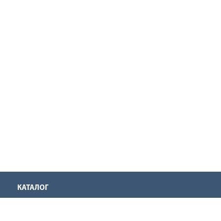
КАТАЛОГ
Аккумуляторная техника
Инструмент для нарезания резьбы