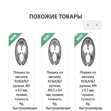
ПОХОЖИЕ ТОВАРЫ
Плашка по
Плашка по
Плашка по
металлу
металлу
металлу
КОБАЛЬТ
КОБАЛЬТ
КОБАЛЬТ
ручная, М3
ручная,
ручная, М4
х 0.5 мм,
М3.5 х 0.6
х 0.7 мм,
правая,
мм, правая,
правая,
точность
точность
точность
6g,
6g,
6g,
щая
быстрорежущая
быстрорежущая
быстрорежущая