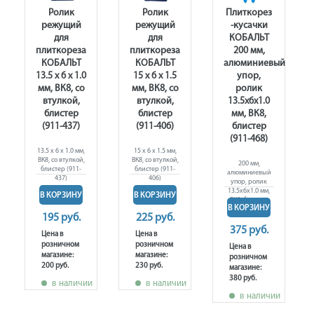
Ролик
Ролик
Плиткорез
режущий
режущий
-кусачки
для
для
КОБАЛЬТ
плиткореза
плиткореза
200 мм,
КОБАЛЬТ
КОБАЛЬТ
алюминиевый
13.5 х 6 х 1.0
15 х 6 х 1.5
упор,
мм, ВК8, со
мм, ВК8, со
ролик
,
втулкой,
втулкой,
13.5х6х1.0
блистер
блистер
мм, ВК8,
(911-437)
(911-406)
блистер
(911-468)
13.5 х 6 х 1.0 мм,
15 х 6 х 1.5 мм,
ВК8, со втулкой,
ВК8, со втулкой,
200 мм,
блистер (911-
блистер (911-
алюминиевый
437)
406)
упор, ролик
13.5х6х1.0 мм,
В КОРЗИНУ
В КОРЗИНУ
ВК8, блистер
В КОРЗИНУ
(911-468)
195 руб.
225 руб.
375 руб.
Цена в
Цена в
розничном
розничном
Цена в
магазине:
магазине:
розничном
200 руб.
230 руб.
магазине:
380 руб.
в наличии
в наличии
в наличии