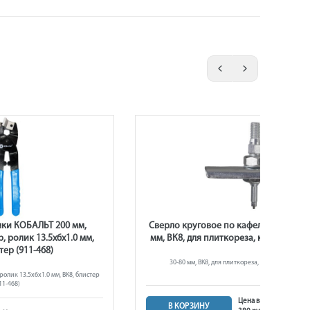
чки КОБАЛЬТ 200 мм,
Сверло круговое по кафелю КОБАЛЬТ
 ролик 13.5х6х1.0 мм,
мм, ВК8, для плиткореза, коробка (91
тер (911-468)
30-80 мм, ВК8, для плиткореза, коробка (911-44
олик 13.5х6х1.0 мм, ВК8, блистер
11-468)
Цена в розничном ма
В КОРЗИНУ