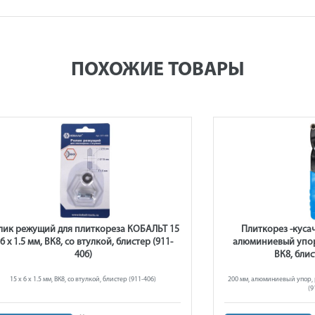
ПОХОЖИЕ ТОВАРЫ
лик режущий для плиткореза КОБАЛЬТ 15
Плиткорез -куса
 6 х 1.5 мм, ВК8, со втулкой, блистер (911-
алюминиевый упор,
406)
ВК8, блис
15 х 6 х 1.5 мм, ВК8, со втулкой, блистер (911-406)
200 мм, алюминиевый упор, р
(9