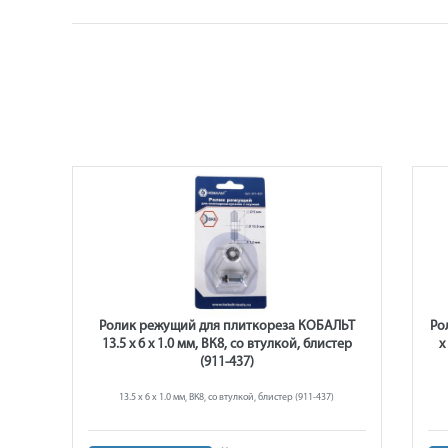
м,
Ролик режущий для плиткореза КОБАЛЬТ
Ро
а,
13.5 х 6 х 1.0 мм, ВК8, со втулкой, блистер
х
ВК8,
(911-437)
13.5 х 6 х 1.0 мм, ВК8, со втулкой, блистер (911-437)
ленная