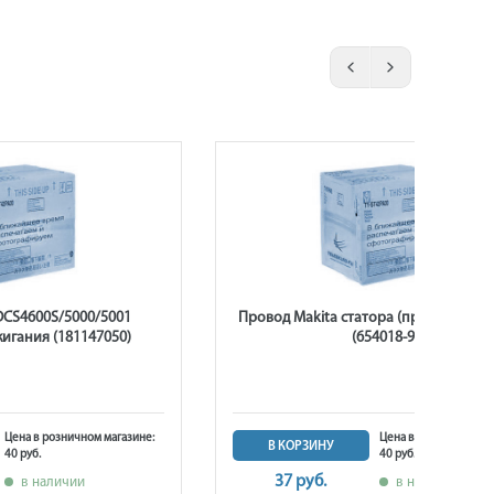
DCS4600S/5000/5001
Провод Makita статора (пружинка L=
игания (181147050)
(654018-9)
Цена в розничном магазине:
Цена в розничном ма
В КОРЗИНУ
40 руб.
40 руб.
37 руб.
в наличии
в наличии