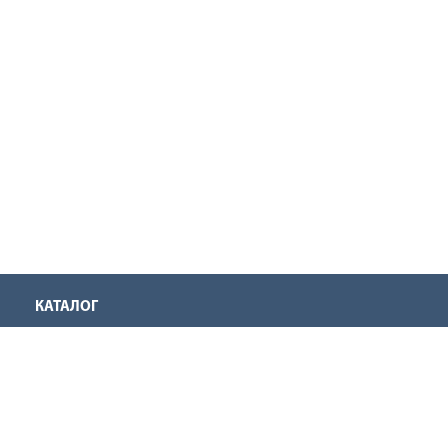
КАТАЛОГ
Аккумуляторная техника
Инструмент для нарезания резьбы
Оснастка для инструмента
Ручной инструмент
Садовая техника