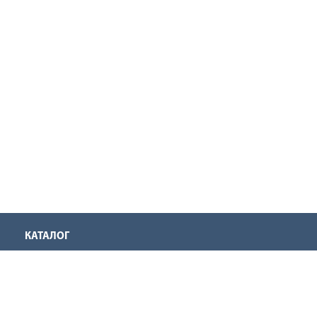
КАТАЛОГ
Аккумуляторная техника
Инструмент для нарезания резьбы
Оснастка для инструмента
Ручной инструмент