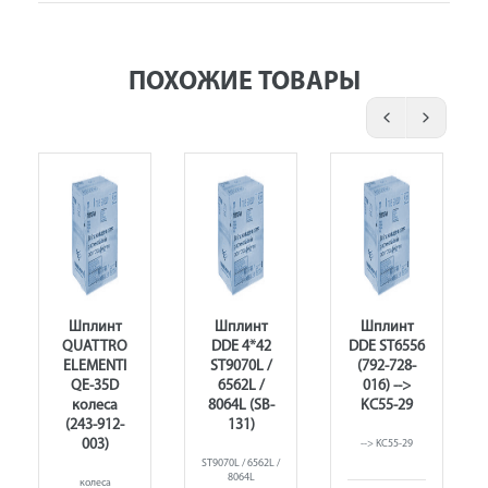
ПОХОЖИЕ ТОВАРЫ
Шплинт
Шплинт
Шплинт
QUATTRO
DDE 4*42
DDE ST6556
ELEMENTI
ST9070L /
(792-728-
)
QE-35D
6562L /
016) -->
колеса
8064L (SB-
KC55-29
(243-912-
131)
003)
--> KC55-29
ST9070L / 6562L /
8064L
колеса