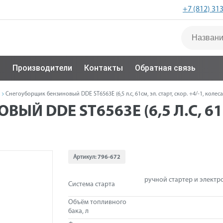
+7 (812) 31
с
Производители
Контакты
Обратная связь
Снегоуборщик бензиновый DDE ST6563Е (6,5 л.с, 61см, эл. старт, скор. +4/-1, колеса
Й DDE ST6563Е (6,5 Л.С, 61С
Артикул:
796-672
ручной стартер и электр
Система старта
Объём топливного
бака, л