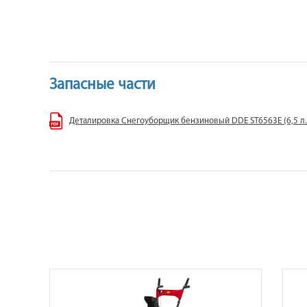
Запасные части
Деталировка Снегоуборщик бензиновый DDE ST6563Е (6,5 л.с,