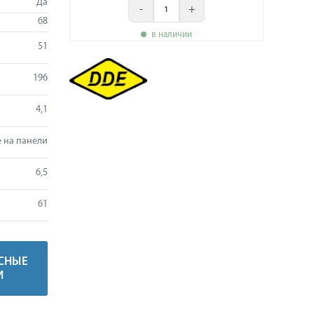
Да
-
+
68
в наличии
51
196
4,1
 на панели
6,5
61
СНЫЕ
И