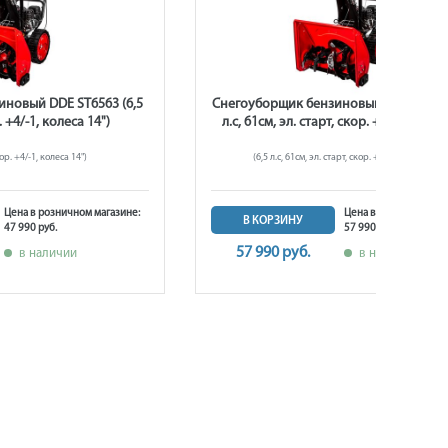
новый DDE ST6563 (6,5
Снегоуборщик бензиновый DDE ST6563
. +4/-1, колеса 14")
л.с, 61см, эл. старт, скор. +4/-1, колес
скор. +4/-1, колеса 14")
(6,5 л.с, 61см, эл. старт, скор. +4/-1, колеса 14")
Цена в розничном магазине:
Цена в розничном ма
В КОРЗИНУ
47 990 руб.
57 990 руб.
57 990 руб.
в наличии
в наличии