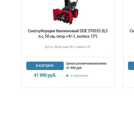
LET
Снегоуборщик бензиновый DDE ST6555 (6,5
Сн
р.
л.с, 56 см, скор.+4/-1, колеса 13")
(6,5 л.с, 56 см, скор.+4/-1, колеса 13")
цы)
Цена в розничном магазине:
В КОРЗИНУ
41 990 руб.
ине:
41 990 руб.
в наличии