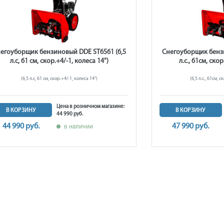
егоуборщик бензиновый DDE ST6561 (6,5
Снегоуборщик бензи
л.с, 61 см, скор.+4/-1, колеса 14")
л.с., 61см, скор
(6,5 л.с, 61 см, скор.+4/-1, колеса 14")
(6,5 л.с., 61см, 
Цена в розничном магазине:
В КОРЗИНУ
В КОРЗИНУ
44 990 руб.
44 990 руб.
47 990 руб.
в наличии