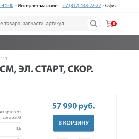
3-44-00
- Интернет-магазин
+7 (812) 438-22-22
- Офис
0
 14")
М, ЭЛ. СТАРТ, СКОР.
57 990
руб
.
остартер от
сети 220В
В КОРЗИНУ
3,6