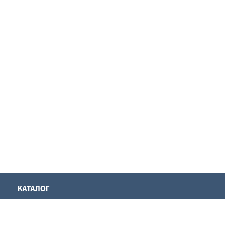
КАТАЛОГ
Аккумуляторная техника
Инструмент для нарезания резьбы