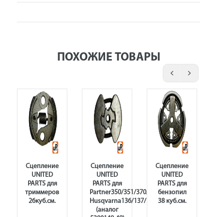
ПОХОЖИЕ ТОВАРЫ
Сцепление
Сцепление
Сцепление
UNITED
UNITED
UNITED
PARTS для
PARTS для
PARTS для
триммеров
Partner350/351/370/420
бензопил
26куб.см.
Husqvarna136/137/142
38 куб.см.
16
(аналог