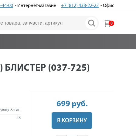
3-44-00
- Интернет-магазин
+7 (812) 438-22-22
- Офис
0
 БЛИСТЕР (037-725)
699
руб
.
ереву Х-тип
28
В КОРЗИНУ