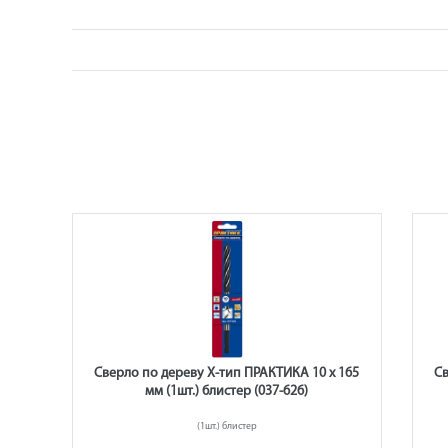
165
Сверло по дереву Х-тип ПРАКТИКА 10 х 165
Св
мм (1шт.) блистер (037-626)
(1шт.) блистер