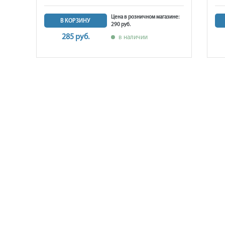
ине:
Цена в розничном магазине:
В КОРЗИНУ
290 руб.
285 руб.
в наличии