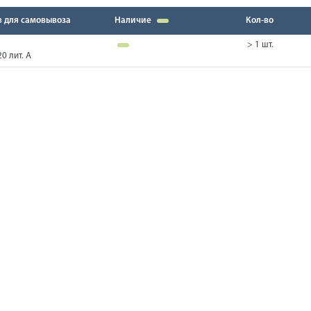
в для самовывоза
Наличие
Кол-во
> 1 шт.
0 лит. А