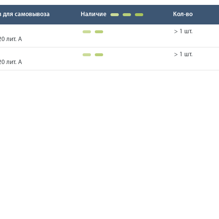
в для самовывоза
Наличие
Кол-во
> 1 шт.
0 лит. А
> 1 шт.
0 лит. А