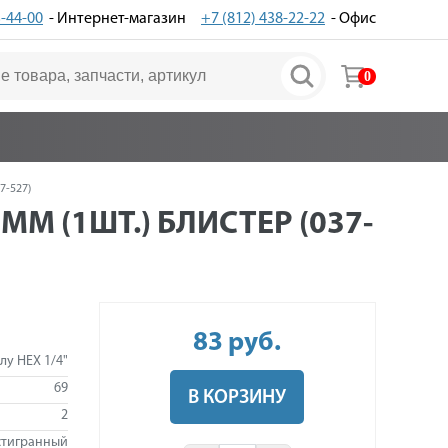
3-44-00
- Интернет-магазин
+7 (812) 438-22-22
- Офис
0
7-527)
ММ (1ШТ.) БЛИСТЕР (037-
83
руб
.
лу HEX 1/4"
69
В КОРЗИНУ
2
тигранный