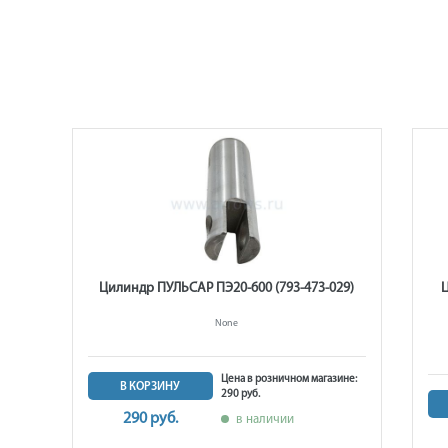
919-
Цилиндр ПУЛЬСАР ПЭ20-600 (793-473-029)
Ц
None
Цена в розничном магазине:
В КОРЗИНУ
290 руб.
ине:
290 руб.
в наличии