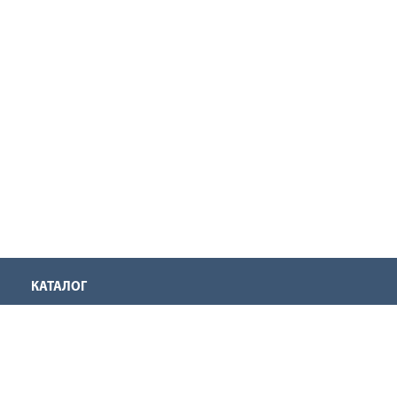
КАТАЛОГ
Аккумуляторная техника
Инструмент для нарезания резьбы
Оснастка для инструмента
Ручной инструмент
Садовая техника