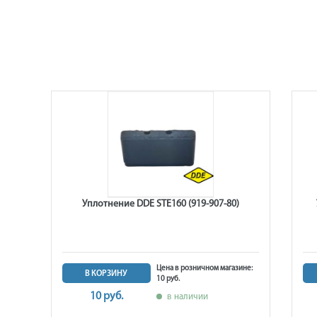
400
Уплотнение DDE STE160 (919-907-80)
Цена в розничном магазине:
В КОРЗИНУ
10 руб.
ине:
10 руб.
в наличии