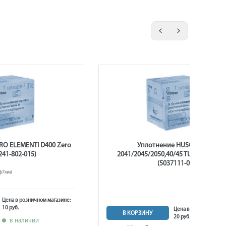
O ELEMENTI D400 Zero
Уплотнение HUSQVARNA
241-802-015)
2041/2045/2050,40/45 TURBO патру
(5037111-01)
(ф7мм)
Цена в розничном магазине:
10 руб.
Цена в розничном ма
В КОРЗИНУ
20 руб.
в наличии