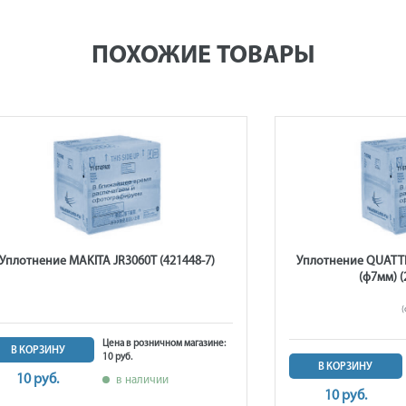
ПОХОЖИЕ ТОВАРЫ
Уплотнение MAKITA JR3060T (421448-7)
Уплотнение QUATTR
(ф7мм) (
Цена в розничном магазине:
В КОРЗИНУ
10 руб.
В КОРЗИНУ
10 руб.
в наличии
10 руб.