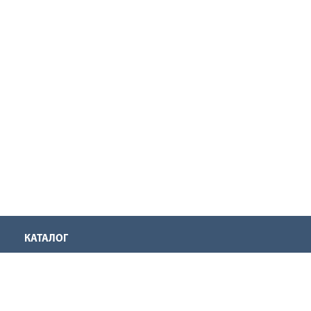
КАТАЛОГ
Аккумуляторная техника
Инструмент для нарезания резьбы
Оснастка для инструмента
Ручной инструмент