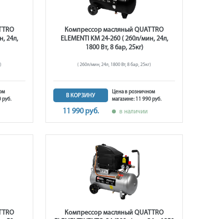
TTRO
Компрессор масляный QUATTRO
, 24л,
ELEMENTI KM 24-260 ( 260л/мин, 24л,
1800 Вт, 8 бар, 25кг)
)
( 260л/мин, 24л, 1800 Вт, 8 бар, 25кг)
ом
Цена в розничном
В КОРЗИНУ
 руб.
магазине: 11 990 руб.
11 990 руб.
в наличии
TTRO
Компрессор масляный QUATTRO