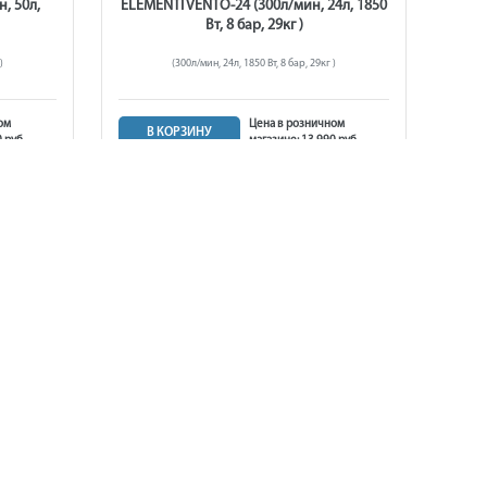
, 50л,
ELEMENTI VENTO-24 (300л/мин, 24л, 1850
Вт, 8 бар, 29кг )
)
(300л/мин, 24л, 1850 Вт, 8 бар, 29кг )
ом
Цена в розничном
В КОРЗИНУ
 руб.
магазине: 13 990 руб.
13 990 руб.
в наличии
TTRO
Компрессор масляный QUATTRO
ин, 50л,
ELEMENTI VENTO-50 (300 л/мин, 50л 1850
Вт, 8 бар, 32,5 кг) (770-254)
г)
(300 л/мин, 50л 1850 Вт, 8 бар, 32,5 кг) (770-254)