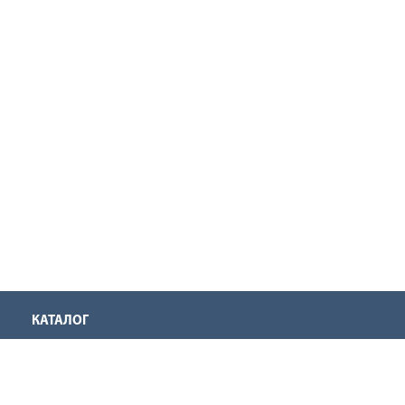
КАТАЛОГ
Аккумуляторная техника
Инструмент для нарезания резьбы
Оснастка для инструмента