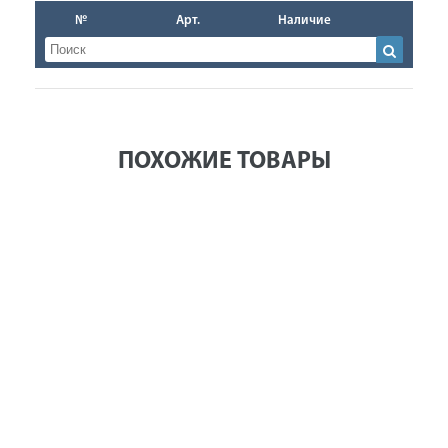
№
Арт.
Наличие
ПОХОЖИЕ ТОВАРЫ
Компрессор
Компрессор
Компрессор
масляный
масляный
масляный
QUATTRO
QUATTRO
QUATTRO
ELEMENTI
ELEMENTI
ELEMENTI