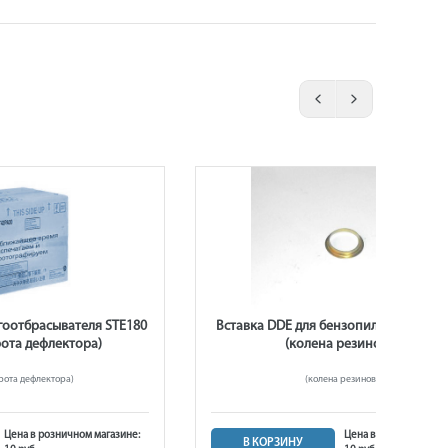
гоотбрасывателя STE180
Вставка DDE для бензопилы CS4518, 
ота дефлектора)
(колена резинового)
рота дефлектора)
(колена резинового)
Цена в розничном магазине:
Цена в розничном ма
В КОРЗИНУ