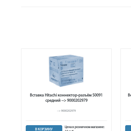
0 S
Вставка Hitachi коннектор-разъём 50091
В
средний --> 9000202979
--> 9000202979
ине:
Цена в розничном магазине:
В КОРЗИНУ