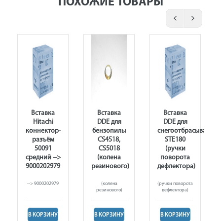
ПОХОЖИЕ ТОВАРЫ
Вставка
Вставка
Вставка
Hitachi
DDE для
DDE для
ки
коннектор-
бензопилы
снегоотбрасывателя
разъём
CS4518,
STE180
50091
CS5018
(ручки
средний -->
(колена
поворота
9000202979
резинового)
дефлектора)
--> 9000202979
(колена
(ручки поворота
резинового)
дефлектора)
В КОРЗИНУ
В КОРЗИНУ
В КОРЗИНУ