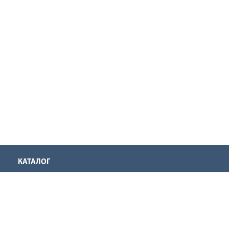
КАТАЛОГ
Аккумуляторная техника
Инструмент для нарезания резьбы
Оснастка для инструмента
Ручной инструмент
Садовая техника