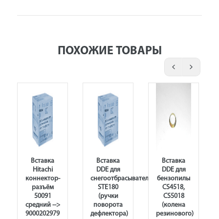
ПОХОЖИЕ ТОВАРЫ
Вставка
Вставка
Вставка
Hitachi
DDE для
DDE для
ки
коннектор-
снегоотбрасывателя
бензопилы
разъём
STE180
CS4518,
50091
(ручки
CS5018
средний -->
поворота
(колена
9000202979
дефлектора)
резинового)