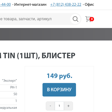
3-44-00
- Интернет-магазин
+7 (812) 438-22-22
- Офис
0
TIN (1ШТ), БЛИСТЕР
149
руб
.
"Эксперт"
PH-1
В КОРЗИНУ
50
1
-
+
видуальная