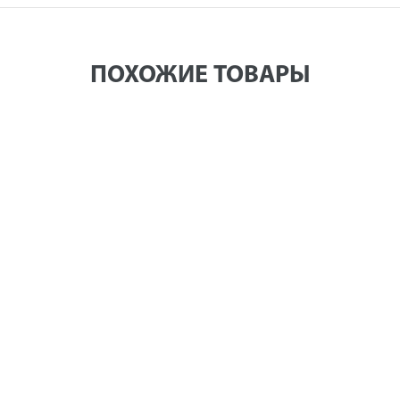
ПОХОЖИЕ ТОВАРЫ
листер (035-578)
Бита отверточная ПРАКТИКА "Профи" PH-1 х 25
(035-561)
80 руб.
Цена в рознич
В КОРЗИНУ
75 руб.
в налич