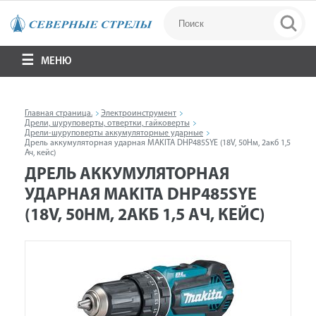
МЕНЮ
Главная страница.
Электроинструмент
Дрели, шуруповерты, отвертки, гайковерты
Дрели-шуруповерты аккумуляторные ударные
Дрель аккумуляторная ударная MAKITA DHP485SYE (18V, 50Нм, 2акб 1,5
Ач, кейс)
ДРЕЛЬ АККУМУЛЯТОРНАЯ
УДАРНАЯ MAKITA DHP485SYE
(18V, 50НМ, 2АКБ 1,5 АЧ, КЕЙС)