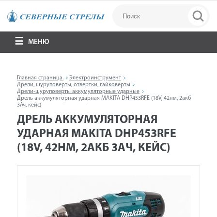
МЕНЮ
Главная страница.
Электроинструмент
Дрели, шуруповерты, отвертки, гайковерты
Дрели-шуруповерты аккумуляторные ударные
Дрель аккумуляторная ударная MAKITA DHP453RFE (18V, 42нм, 2акб
3Ач, кейс)
ДРЕЛЬ АККУМУЛЯТОРНАЯ
УДАРНАЯ MAKITA DHP453RFE
(18V, 42НМ, 2АКБ 3АЧ, КЕЙС)