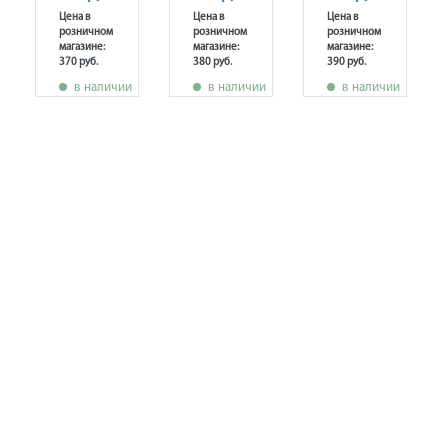
Цена в
Цена в
Цена в
розничном
розничном
розничном
магазине:
магазине:
магазине:
370 руб.
380 руб.
390 руб.
т
в наличии
в наличии
в наличии