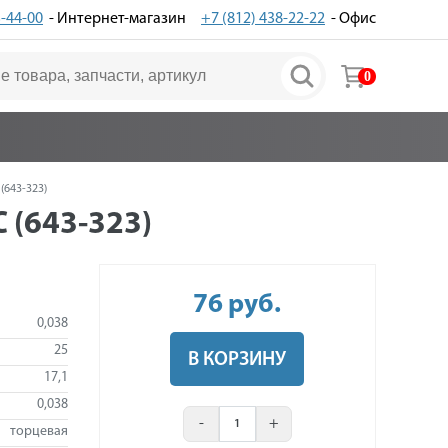
3-44-00
- Интернет-магазин
+7 (812) 438-22-22
- Офис
0
(643-323)
 (643-323)
76
руб
.
0,038
25
В КОРЗИНУ
17,1
0,038
-
+
торцевая