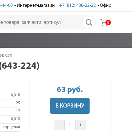
3-44-00
- Интернет-магазин
+7 (812) 438-22-22
- Офис
0
643-224)
(643-224)
63
руб
.
0,018
25
В КОРЗИНУ
12
0,018
-
+
торцевая