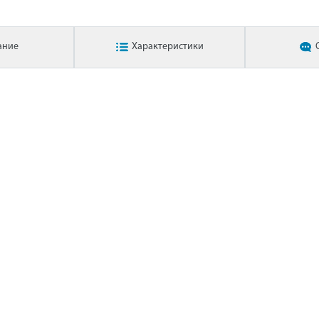
ание
Характеристики
в для самовывоза
Наличие
Кол-во