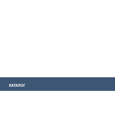
КАТАЛОГ
Аккумуляторная техника
Инструмент для нарезания резьбы
Оснастка для инструмента
Ручной инструмент