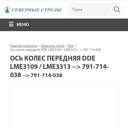
МЕНЮ
Главная страница.
Запасные части
Оси
Ось колес передняя DDE LME3109 / LME3313 --> 791-714-038
ОСЬ КОЛЕС ПЕРЕДНЯЯ DDE
LME3109 / LME3313 --> 791-714-
038
--> 791-714-038