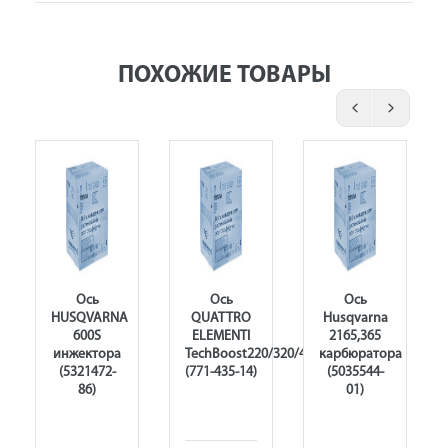
ПОХОЖИЕ ТОВАРЫ
Ось
Ось
Ось
HUSQVARNA
QUATTRO
Husqvarna
600S
ELEMENTI
2165,365
инжектора
TechBoost220/320/420
карбюратора
(5321472-
(771-435-14)
(5035544-
86)
01)