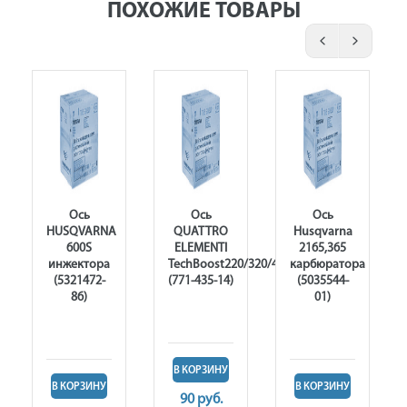
ПОХОЖИЕ ТОВАРЫ
Ось
Ось
Ось
HUSQVARNA
QUATTRO
Husqvarna
600S
ELEMENTI
2165,365
инжектора
TechBoost220/320/420
карбюратора
(5321472-
(771-435-14)
(5035544-
86)
01)
В КОРЗИНУ
В КОРЗИНУ
В КОРЗИНУ
90 руб.