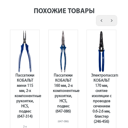
ПОХОЖИЕ ТОВАРЫ
Пассатижи
Пассатижи
Электропассатижи
КОБАЛЬТ
КОБАЛЬТ
КОБАЛЬТ
кие,
мини 115
160 мм, 2-х
170 мм,
мм, 2-х
компонентные
снятие
компонентные
рукоятки,
изоляции с
рукоятки,
HCS,
проводов
HCS,
подвес
сечением
подвес
(647-086)
0.6-2.6 мм,
(647-314)
блистер
(246-456)
(647-086)
2-х