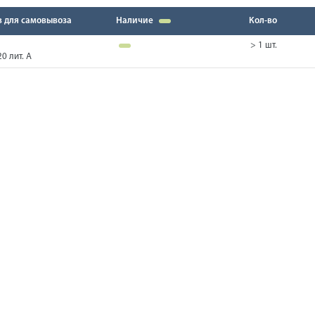
в для самовывоза
Наличие
Кол-во
> 1 шт.
0 лит. А