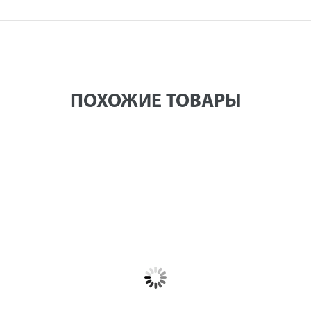
ПОХОЖИЕ ТОВАРЫ
ассатижи КОБАЛЬТ диэлектрические, 180
Пассатижи КОБАЛЬТ 
мм, CR-V, подвес (647-017)
200 мм, рукоятки МБ
200 мм, рукоятки МБ