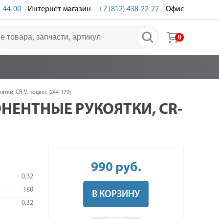
3-44-00
- Интернет-магазин
+7 (812) 438-22-22
- Офис
0
ки, CR-V, подвес (244-179)
НЕНТНЫЕ РУКОЯТКИ, CR-
990
руб
.
0,32
180
В КОРЗИНУ
0,32