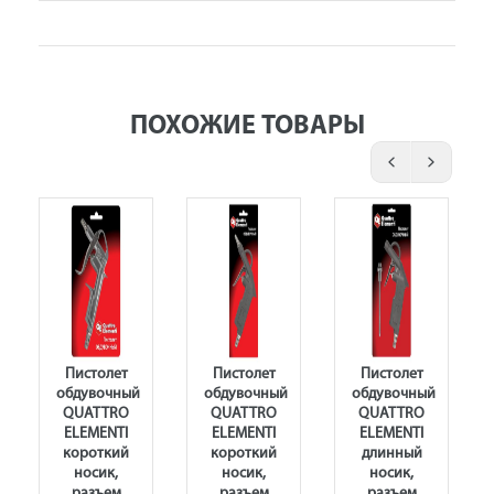
ПОХОЖИЕ ТОВАРЫ
Пистолет
Пистолет
Пистолет
кий
обдувочный
обдувочный
обдувочный
QUATTRO
QUATTRO
QUATTRO
ELEMENTI
ELEMENTI
ELEMENTI
короткий
короткий
длинный
носик,
носик,
носик,
разъем
разъем
разъем