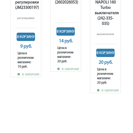
регулировки
(2602026053)
NAPOLI 160
тора
(JM23300197)
Turbo
выключателя
(242-335-
регулировки
035)
В КОРЗИНУ
выключателя
В КОРЗИНУ
14 руб.
9 руб.
Цена в
розничном
В КОРЗИНУ
Цена в
магазине:
розничном
20 руб.
20 руб.
магазине:
10 руб.
в наличии
Цена в
в наличии
розничном
магазине:
20 руб.
в наличии