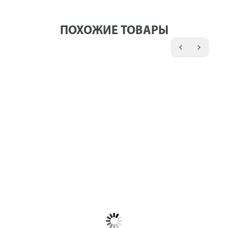
ПОХОЖИЕ ТОВАРЫ
Удлинители
Сцепка
Окучник
осей DDE
DDE
DDE
для DDE
поворотная
однорядный
"Тролль/
для DDE
створчатый
Хоббит",
"Буцефал-1/2
для DDE
"Мустанг-
(до 2013 г.
"Тролль/
(L=220,
"Минотавр",
Хобб
Фвнутр=30,
"Молох",
"КротЫ"
для
Pubert
выкапывания,
Quatro
"КротЫ"