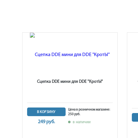
Ы",
Сцепка DDE мини для DDE "КротЫ"
лох"
Цена в розничном магазине:
В КОРЗИНУ
250 руб.
не: 2
249 руб.
в наличии