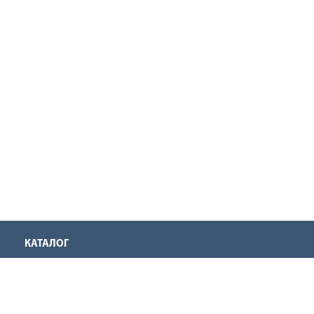
КАТАЛОГ
Аккумуляторная техника
Инструмент для нарезания резьбы
Оснастка для инструмента
Ручной инструмент