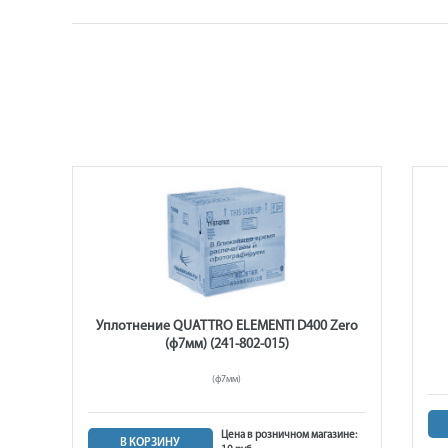
400
Уплотнение QUATTRO ELEMENTI D400 Zero
(ф7мм) (241-802-015)
(ф7мм)
ине:
Цена в розничном магазине:
В КОРЗИНУ