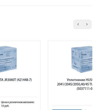
A JR3060T (421448-7)
Уплотнение HUSQVARNA
2041/2045/2050,40/45 TURBO патру
(5037111-01)
Цена в розничном магазине:
10 руб.