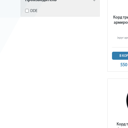
Производитель
DDE
Корд тр
армиров
(круг ар
В КО
550
Корд т