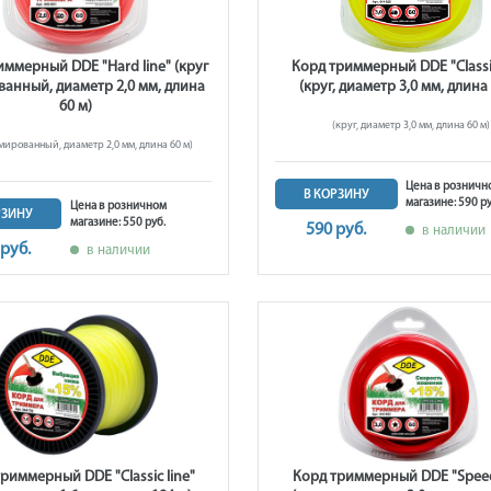
иммерный DDE "Hard line" (круг
Корд триммерный DDE "Classic
анный, диаметр 2,0 мм, длина
(круг, диаметр 3,0 мм, длина 
60 м)
(круг, диаметр 3,0 мм, длина 60 м)
мированный, диаметр 2,0 мм, длина 60 м)
Цена в розничн
В КОРЗИНУ
магазине: 590 ру
Цена в розничном
РЗИНУ
магазине: 550 руб.
590 руб.
в наличии
 руб.
в наличии
риммерный DDE "Classic line"
Корд триммерный DDE "Speed