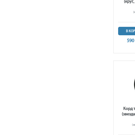
(круг,
(
В КО
590
Корд 
(звезда
(з