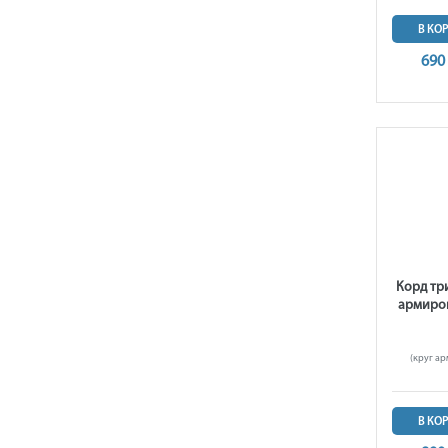
В КО
690
Корд тр
армиров
(круг ар
В КО