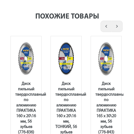
ПОХОЖИЕ ТОВАРЫ
Диск
Диск
Диск
пильный
пильный
пильный
ный
твердосплавный
твердосплавный
твердосплавный
по
по
по
алюминию
алюминию
алюминию
ПРАКТИКА
ПРАКТИКА
ПРАКТИКА
160 х 20\16
160 х 20\16
165 х 30\20
мм, 56
мм,
мм, 56
зубьев
ТОНКИЙ, 56
зубьев
(776-836)
зубьев
(776-843)