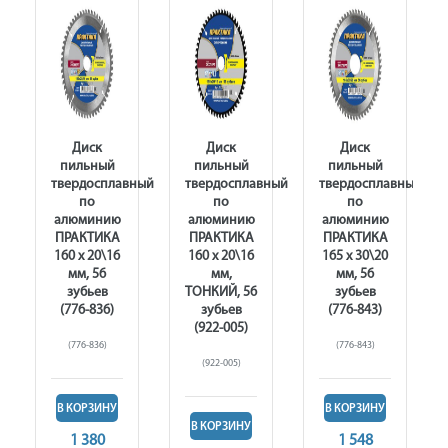
Диск
Диск
Диск
пильный
пильный
пильный
ный
твердосплавный
твердосплавный
твердосплавный
по
по
по
алюминию
алюминию
алюминию
ПРАКТИКА
ПРАКТИКА
ПРАКТИКА
160 х 20\16
160 х 20\16
165 х 30\20
мм, 56
мм,
мм, 56
зубьев
ТОНКИЙ, 56
зубьев
(776-836)
зубьев
(776-843)
(922-005)
(776-836)
(776-843)
(922-005)
В КОРЗИНУ
В КОРЗИНУ
В КОРЗИНУ
1 380
1 548