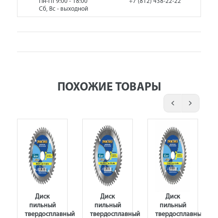
Пн-Пт 9:00 - 18:00
+7 (812) 438-22-22
Сб, Вс - выходной
ПОХОЖИЕ ТОВАРЫ
Диск
Диск
Диск
пильный
пильный
пильный
ный
твердосплавный
твердосплавный
твердосплавный