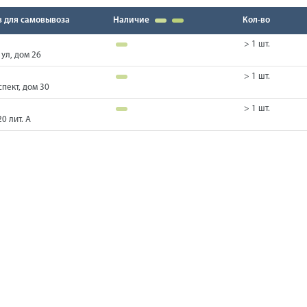
в для самовывоза
Наличие
Кол-во
> 1 шт.
ул, дом 26
> 1 шт.
пект, дом 30
> 1 шт.
0 лит. А