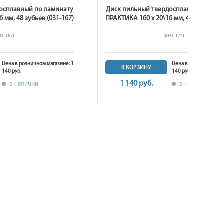
осплавный по ламинату
Диск пильный твердосплавный по ла
 мм, 48 зубьев (031-167)
ПРАКТИКА 160 х 20\16 мм, 48 зубьев (0
31-167)
(031-174)
Цена в розничном магазине: 1
Цена в розничном маг
В КОРЗИНУ
140 руб.
140 руб.
1 140 руб.
в наличии
в наличии