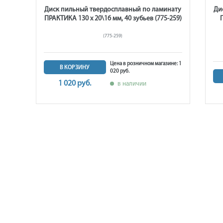
нату
Диск пильный твердосплавный по ламинату
Ди
60
ПРАКТИКА 130 х 20\16 мм, 40 зубьев (775-259)
(775-259)
Цена в розничном магазине: 1
В КОРЗИНУ
020 руб.
не: 1
1 020 руб.
в наличии