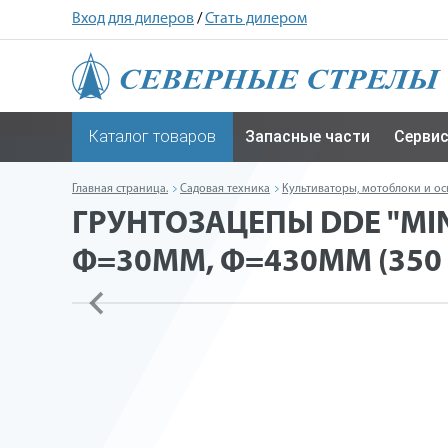
Вход для дилеров
/
Стать дилером
Каталог товаров
Запасные части
Серви
Главная страница.
Садовая техника
Культиваторы, мотоблоки и ос
ГРУНТОЗАЦЕПЫ DDE "MIN
Ф=30ММ, Ф=430ММ (350 