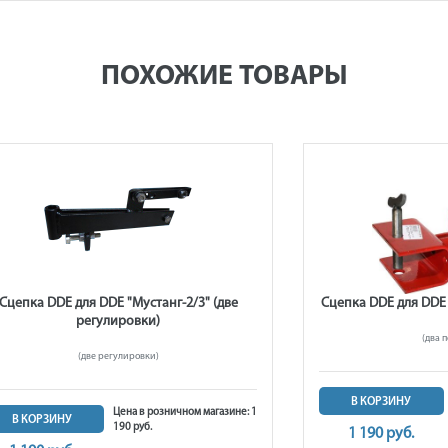
ПОХОЖИЕ ТОВАРЫ
Сцепка DDE для DDE "Мустанг-2/3" (две
Сцепка DDE для DDE 
регулировки)
(два 
(две регулировки)
В КОРЗИНУ
Цена в розничном магазине: 1
В КОРЗИНУ
190 руб.
1 190 руб.