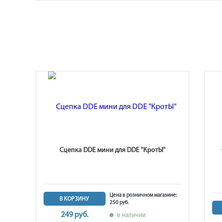
Ы",
Сцепка DDE мини для DDE "КротЫ"
лох"
Цена в розничном магазине:
В КОРЗИНУ
250 руб.
не: 2
249 руб.
в наличии