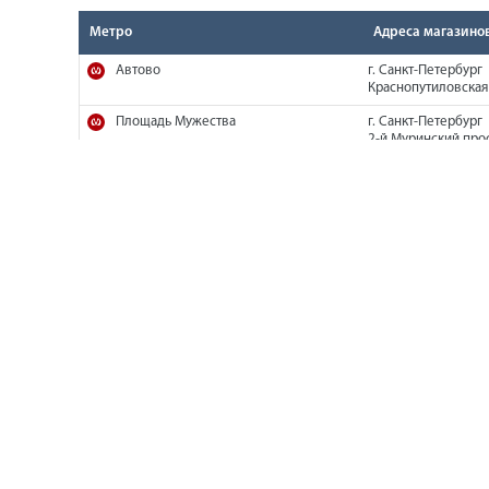
Метро
Адреса магазино
Автово
г. Санкт-Петербург
Краснопутиловская 
Площадь Мужества
г. Санкт-Петербург
2-й Муринский прос
Площадь Александра Невского
г. Санкт-Петербург,
Фаянсовая ул, дом 2
Автово
г. Санкт-Петербург
Краснопутиловская 
Площадь Мужества
г. Санкт-Петербург
2-й Муринский прос
Площадь Александра Невского
г. Санкт-Петербург,
Фаянсовая ул, дом 2