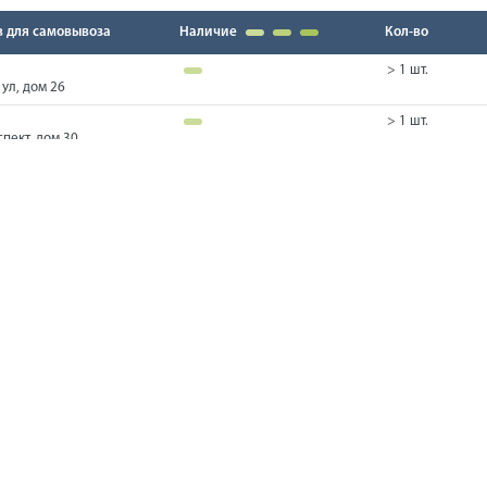
в для самовывоза
Наличие
Кол-во
> 1 шт.
ул, дом 26
> 1 шт.
пект, дом 30
> 1 шт.
0 лит. А
> 1 шт.
ул, дом 26
> 1 шт.
пект, дом 30
> 1 шт.
0 лит. А