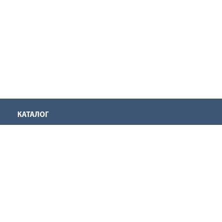
КАТАЛОГ
КОМПАНИЯ
О нас
Производители
Наши магазины
Запрос на дилерство
Обратная связь