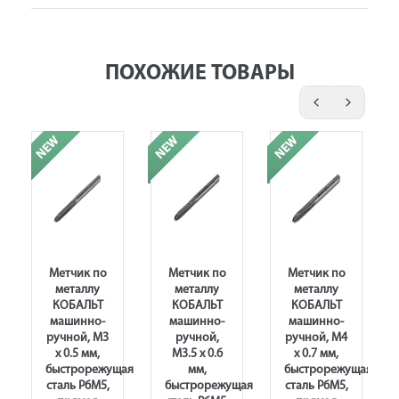
ПОХОЖИЕ ТОВАРЫ
Метчик по
Метчик по
Метчик по
металлу
металлу
металлу
КОБАЛЬТ
КОБАЛЬТ
КОБАЛЬТ
машинно-
машинно-
машинно-
ручной, М3
ручной,
ручной, М4
х 0.5 мм,
М3.5 х 0.6
х 0.7 мм,
щая
быстрорежущая
мм,
быстрорежущая
сталь Р6М5,
быстрорежущая
сталь Р6М5,