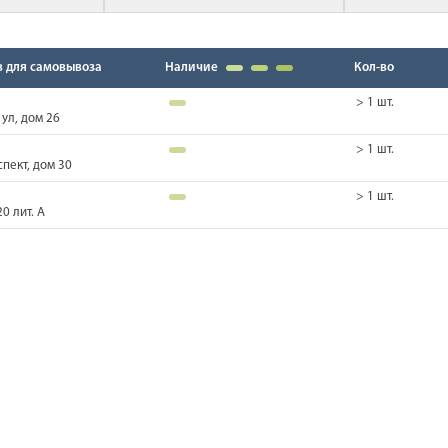
в для самовывоза
Наличие
Кол-во
> 1 шт.
ул, дом 26
> 1 шт.
пект, дом 30
> 1 шт.
0 лит. А