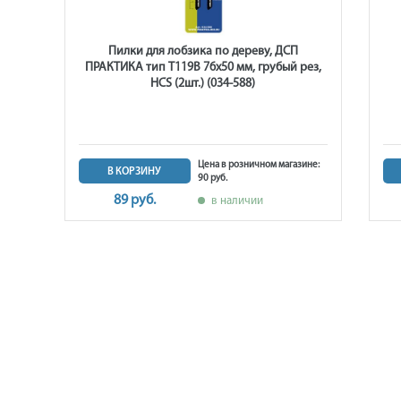
Пилки для лобзика по дереву, ДСП
трый
ПРАКТИКА тип T119B 76х50 мм, грубый рез,
HCS (2шт.) (034-588)
ине:
Цена в розничном магазине:
В КОРЗИНУ
90 руб.
89 руб.
в наличии